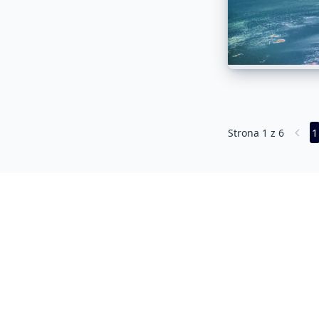
Strona
1
z
6
1
Popr
A