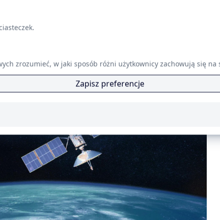
Otwórz
Szczegóły
Manager Zasobów Chmur
Manager Zasobów Chmurowych
iasteczek.
wyszukiwarką zdjęć
h
a wyszukiwarkę zdjęć
owych zrozumieć, w jaki sposób różni użytkownicy zachowują się na
Zapisz preferencje
P